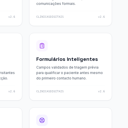
comunicações formais.
v2.6
CLINICASDIGITAIS
v2.6
Formulários Inteligentes
Campos validados de triagem prévia
visitantes
para qualificar o paciente antes mesmo
cção.
do primeiro contacto humano.
v2.6
CLINICASDIGITAIS
v2.6