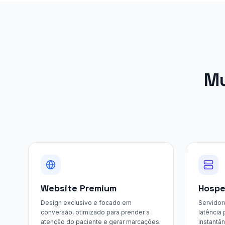
Websites para Clínicas em Angola
Mu
Website Premium
Hosp
Design exclusivo e focado em
Servidor
conversão, otimizado para prender a
latência
atenção do paciente e gerar marcações.
instantâ