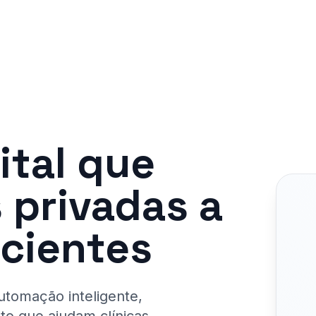
ital que
s privadas a
acientes
utomação inteligente,