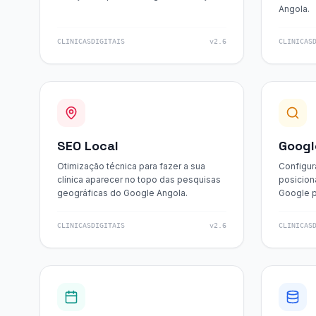
Angola.
CLINICASDIGITAIS
v2.6
CLINICAS
SEO Local
Googl
Otimização técnica para fazer a sua
Configur
clínica aparecer no topo das pesquisas
posicion
geográficas do Google Angola.
Google p
CLINICASDIGITAIS
v2.6
CLINICAS