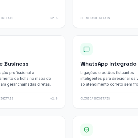
DIGITAIS
v2.6
CLINICASDIGITAIS
e Business
WhatsApp Integrado
ação profissional e
Ligações e botões flutuantes
amento da ficha no mapa do
inteligentes para direcionar os 
ara gerar chamadas diretas.
ao atendimento correto sem fri
DIGITAIS
v2.6
CLINICASDIGITAIS