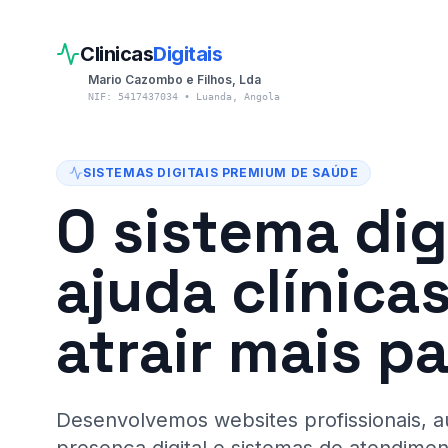
Clínicas Digitais Angola
Clinicas
Digitais
Mario Cazombo e Filhos, Lda
NIF: 5417437034 • Luanda, Angola
SISTEMAS DIGITAIS PREMIUM DE SAÚDE
O sistema dig
ajuda clínica
atrair mais p
Desenvolvemos websites profissionais, a